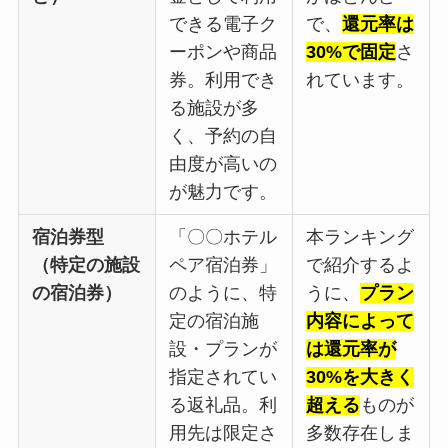
できる電子ク
で、
還元率は
ーポンや商品
30%で固定
さ
券。利用でき
れています。
る施設が多
く、予約の自
由度が高いの
が魅力です。
宿泊券型
「〇〇ホテル
本ランキング
（特定の施設
ペア宿泊券」
で紹介するよ
の宿泊券）
のように、特
うに、
プラン
定の宿泊施
内容によって
設・プランが
は還元率が
指定されてい
30%を大きく
る返礼品。利
超える
ものが
用先は限定さ
多数存在しま