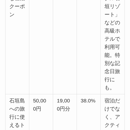
クーポ
垣リゾ
ン
ート」
などの
高級ホ
テルで
利用可
能。特
別な記
念日旅
行に
も。
石垣島
50,00
19,00
38.0%
宿泊だ
への旅
0円
0円分
けでな
行に使
く、ア
えるト
クティ