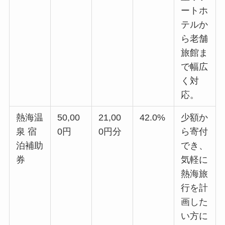
ートホ
テルか
ら老舗
旅館ま
で幅広
く対
応。
熱海温
50,00
21,00
42.0%
少額か
泉 宿
0円
0円分
ら寄付
泊補助
でき、
券
気軽に
熱海旅
行を計
画した
い方に