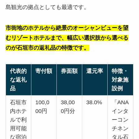
島観光の拠点としても最適です。
市街地のホテルから絶景のオーシャンビューを望
むリゾートホテルまで、幅広い選択肢から選べる
のが石垣市の返礼品の特徴です。
代表的
寄付額
券面額
還元率
特徴・
な返礼
対象施
品
設例
石垣市
100,0
38,00
38.0%
「ANA
内ホテ
00円
0円分
インタ
ルで利
ーコン
用可能
チネン
な宿泊
タル石