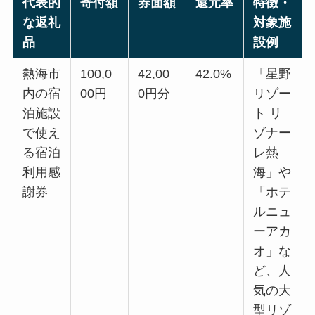
代表的
寄付額
券面額
還元率
特徴・
な返礼
対象施
品
設例
熱海市
100,0
42,00
42.0%
「星野
内の宿
00円
0円分
リゾー
泊施設
ト リ
で使え
ゾナー
る宿泊
レ熱
利用感
海」や
謝券
「ホテ
ルニュ
ーアカ
オ」な
ど、人
気の大
型リゾ