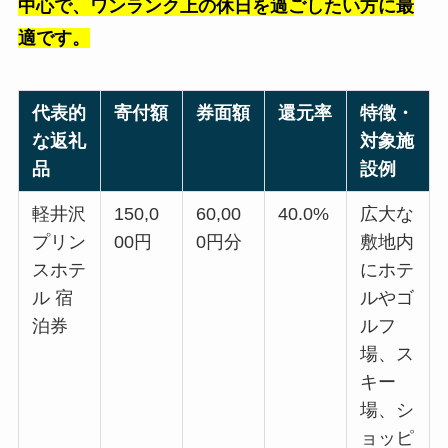
中心で、ワンランク上の休日を過ごしたい方に最
適です。
代表的
寄付額
券面額
還元率
特徴・
な返礼
対象施
品
設例
軽井沢
150,0
60,00
40.0%
広大な
プリン
00円
0円分
敷地内
スホテ
にホテ
ル 宿
ルやゴ
泊券
ルフ
場、ス
キー
場、シ
ョッピ