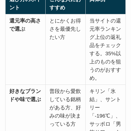
ント
すすめ
還元率の高さ
とにかくお得
当サイトの還
で選ぶ
さを最優先し
元率ランキン
たい方
グ上位の返礼
品をチェック
する。35%以
上のものを狙
うのがおすす
め。
好きなブラン
普段から愛飲
キリン「氷
ドや味で選ぶ
している銘柄
結」、サント
がある方、好
リー
みの味が決ま
「-196℃」、
っている方
サッポロ「男