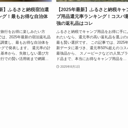
最新】ふるさと納税宿泊還
【2025年最新】ふるさと納税キャ
ング！最もお得な自治体
プ用品還元率ランキング！コスパ
強の返礼品はコレ
で旅行をお得に楽しみたい方
ふるさと納税でキャンプ用品をお得に手に
では、2025年最新の宿泊返礼品
れたいなら、還元率の高い返礼品を選ぶの
底調査し、最もお得な自治体を
最も賢い選択です。 この記事では、2025
キングで発表します。 還元率の計
新データに基づき、還元率50%超えのコス
た基本から、失敗しない選び方
最強品から、 スノーピークなどの人気ブ
行での賢い活用術まで網羅...
ド品まで、本当にお得なキャンプ用品を...
2025年8月1日