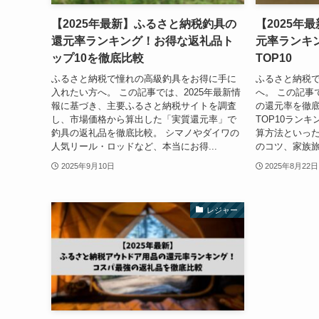
【2025年最新】ふるさと納税釣具の
【2025年
還元率ランキング！お得な返礼品ト
元率ランキ
ップ10を徹底比較
TOP10
ふるさと納税で憧れの高級釣具をお得に手に
ふるさと納税
入れたい方へ。 この記事では、2025年最新情
へ。 この記事
報に基づき、主要ふるさと納税サイトを調査
の還元率を徹
し、市場価格から算出した「実質還元率」で
TOP10ラン
釣具の返礼品を徹底比較。 シマノやダイワの
算方法といっ
人気リール・ロッドなど、本当にお得...
のコツ、家族旅
2025年9月10日
2025年8月22日
レジャー